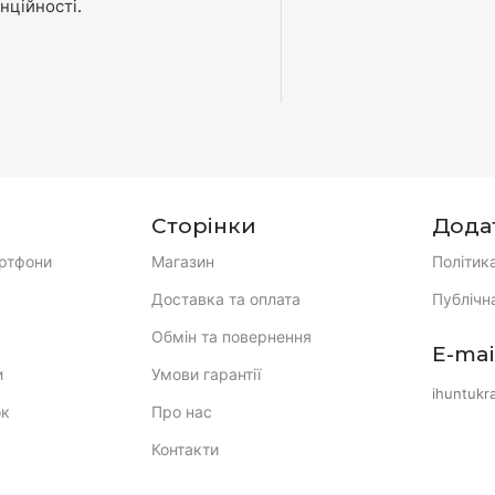
нційності
.
Сторінки
Дода
ртфони
Магазин
Політик
Доставка та оплата
Публічн
Обмін та повернення
E-mai
и
Умови гарантії
ihuntukr
ок
Про нас
Контакти