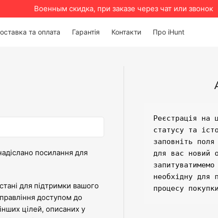
Военным скидка, при заказе через чат или звонок
оставка та оплата
Гарантія
Контакти
Про iHunt
Реєстрація на ц
статусу та істо
заповніть поля 
надіслано посилання для
для вас новий о
запитуватимемо 
необхідну для п
истані для підтримки вашого
процесу покупк
управління доступом до
інших цілей, описаних у