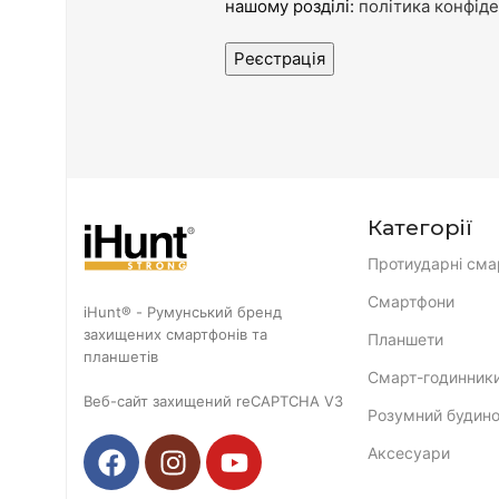
нашому розділі:
політика конфіде
Реєстрація
Категорії
Протиударні сма
Смартфони
iHunt® - Румунський бренд
захищених смартфонів та
Планшети
планшетів
Смарт-годинник
Веб-сайт захищений reCAPTCHA V3
Розумний будин
Аксесуари