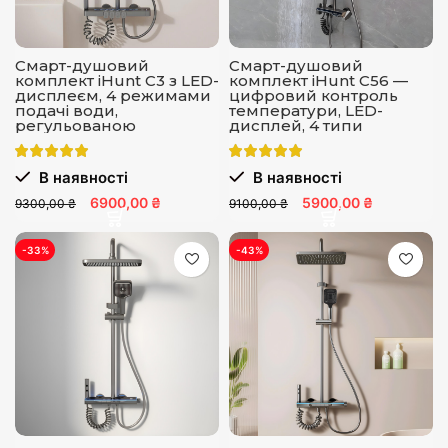
Смарт-душовий
Смарт-душовий
комплект iHunt C3 з LED-
комплект iHunt C56 —
дисплеєм, 4 режимами
цифровий контроль
подачі води,
температури, LED-
регульованою
дисплей, 4 типи
температурою та
струменю
тиском, настінне
кріплення
В наявності
В наявності
6900,00 ₴
5900,00 ₴
9300,00 ₴
9100,00 ₴
-33%
-43%