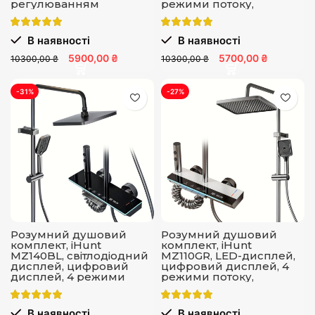
регулюванням
режими потоку,
температури й тиску та
регулювання
4 режимами подачі
температури, сенсорна
води
панель
В наявності
В наявності
5900,00 ₴
5700,00 ₴
10300,00 ₴
10300,00 ₴
-31%
-27%
Розумний душовий
Розумний душовий
комплект, iHunt
комплект, iHunt
MZ140BL, світлодіодний
MZ110GR, LED-дисплей,
дисплей, цифровий
цифровий дисплей, 4
дисплей, 4 режими
режими потоку,
потоку, регулювання
регулювання
В наявності
В наявності