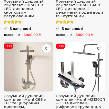
Розумний душовий
Розумний душовий
комплект iHunt C6 з
комплект iHunt C846 з
LED-дисплеєм,
LED-дисплеєм, 4
кнопковим
режимами подачі води
регулюванням
та інтуїтивним
температури, 4
керуванням
режимами подачі води
та налаштуванням тиску
В наявності
В наявності
6900,00 ₴
5900,00 ₴
10300,00 ₴
10300,00 ₴
-43%
-45%
Розумний душовий
Розумний душовий
комплект iHunt C86 з
комплект iHunt MZ130GR
LED та цифровим
— LED-дисплей,
дисплеєм,
цифрове керування, 4