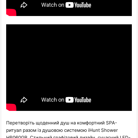
Перетворіть щоденний душ на комфортний SPA-
ритуал разом із душовою системою iHunt Shower
HP060GR. Стильний графітовий дизайн, сучасний LED-