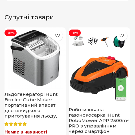
Супутні товари
-32%
-12%
Льдогенератор iHunt
Bro Ice Cube Maker –
портативний апарат
Роботизована
для швидкого
газонокосарка iHunt
приготування льоду,
RoboMower APP 2500m²
автоматичне
PRO з управлінням
наповнення,
через смартфон
Немає в наявності
компактний дизайн