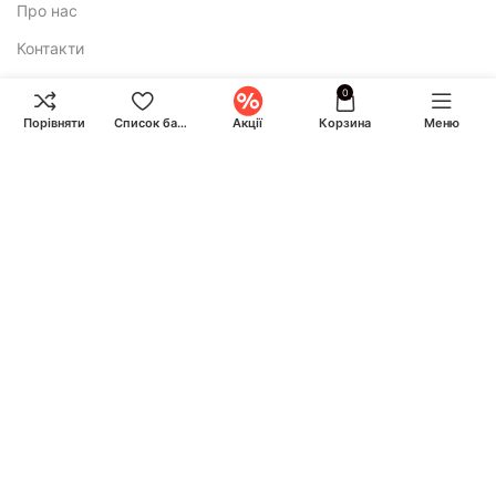
Про нас
Контакти
0
Додатково
Порівняти
Список бажань
Акції
Корзина
Меню
Політика конфіденційності
Публічна оферта
E-mail:
ihuntukraine@gmail.com
Консультація і замовлення:
Call-центр працює по буднях з 9:00 до 18:00 та у суботу з 10:00
до 17:00
+380 (93) 870-07-50
+380 (68) 828-24-14