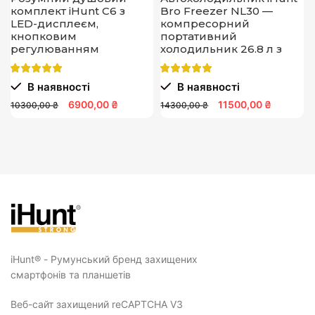
комплект iHunt C6 з
Bro Freezer NL30 —
LED-дисплеєм,
компресорний
кнопковим
портативний
регулюванням
холодильник 26.8 л з
температури, 4
живленням 12В для
режимами подачі води
автомобіля, кемпінгу та
В наявності
В наявності
та налаштуванням тиску
подорожей, ефективне
охолодження в дорозі
6900,00 ₴
11500,00 ₴
10300,00 ₴
14300,00 ₴
iHunt® - Румунський бренд захищених
смартфонів та планшетів
Веб-сайт захищений reCAPTCHA V3