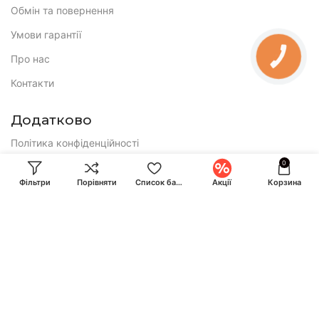
Обмін та повернення
Умови гарантії
Про нас
КНОПКА
ЗВ'ЯЗКУ
Контакти
Додатково
Політика конфіденційності
0
Публічна оферта
Фільтри
Порівняти
Список бажань
Акції
Корзина
E-mail:
ihuntukraine@gmail.com
Консультація і замовлення:
Call-центр працює по буднях з 9:00 до 18:00 та у суботу з 10:00
до 17:00
+380 (93) 870-07-50