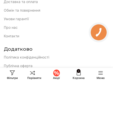
Доставка та оплата
Обмін та повернення
Умови гарантії
Про нас
Контакти
Додатково
Політика конфіденційності
Публічна оферта
0
E-mail:
Фільтри
Порівняти
Акції
Корзина
Меню
ihuntukraine@gmail.com
Консультація і замовлення:
Call-центр працює по буднях з 9:00 до 18:00 та у суботу з 10:00
до 17:00