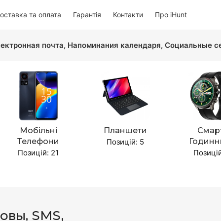
оставка та оплата
Гарантія
Контакти
Про iHunt
ектронная почта, Напоминания календаря, Социальные се
Мобільні
Планшети
Смар
Телефони
Годинн
Позицій: 5
Позицій: 21
Позицій
овы, SMS,