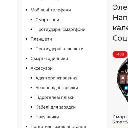
Эле
Мобільні телефони
Нап
Смартфони
кал
Протиударні смартфони
Соц
Планшети
Протиударні планшети
-40%
Смарт-годинники
Аксесуари
Адаптери живлення
Безпровідні зарядки
Гідрогелеві плівки
Кабелі для зарядки
Смарт
Навушники
SmartW
Портативні зарядні станції