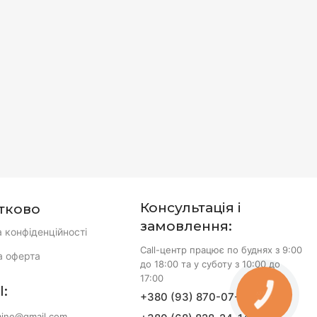
Консультація і
тково
замовлення:
а конфіденційності
Call-центр працює по буднях з 9:00
а оферта
до 18:00 та у суботу з 10:00 до
17:00
l:
+380 (93) 870-07-50
КНОПКА
ЗВ'ЯЗКУ
aine@gmail.com