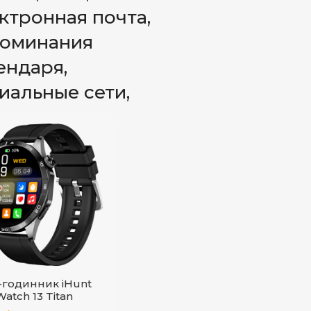
ктронная почта,
оминания
ендаря,
иальные сети,
-годинник iHunt
atch 13 Titan