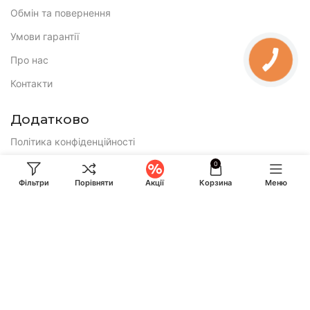
Обмін та повернення
Умови гарантії
Про нас
КНОПКА
ЗВ'ЯЗКУ
Контакти
Додатково
Політика конфіденційності
Публічна оферта
0
Фільтри
Порівняти
Акції
Корзина
Меню
E-mail:
ihuntukraine@gmail.com
Консультація і замовлення:
Call-центр працює по буднях з 9:00 до 18:00 та у суботу з 10:00
до 17:00