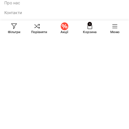
Про нас
Контакти
0
Додатково
Фільтри
Порівняти
Акції
Корзина
Меню
Політика конфіденційності
Публічна оферта
E-mail:
ihuntukraine@gmail.com
Консультація і замовлення:
Call-центр працює по буднях з 9:00 до 18:00 та у суботу з 10:00
до 17:00
+380 (93) 870-07-50
+380 (68) 828-24-14