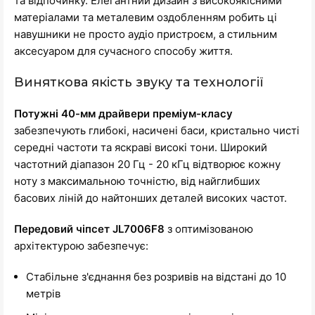
та відпочинку. Елегантний дизайн з високоякісними
матеріалами та металевим оздобленням робить ці
навушники не просто аудіо пристроєм, а стильним
аксесуаром для сучасного способу життя.
Виняткова якість звуку та технології
Потужні 40-мм драйвери преміум-класу
забезпечують глибокі, насичені баси, кристально чисті
середні частоти та яскраві високі тони. Широкий
частотний діапазон 20 Гц - 20 кГц відтворює кожну
ноту з максимальною точністю, від найглибших
басових ліній до найтонших деталей високих частот.
Передовий чіпсет JL7006F8
з оптимізованою
архітектурою забезпечує:
Стабільне з'єднання без розривів на відстані до 10
метрів