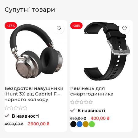
Супутні товари
-47%
-38%
Бездротові навушники
Ремінець для
iHunt 3X від Gabriel F –
смартгодинника
чорного кольору
В наявності
В наявності
400,00 ₴
650,00 ₴
6
2600,00 ₴
4900,00 ₴