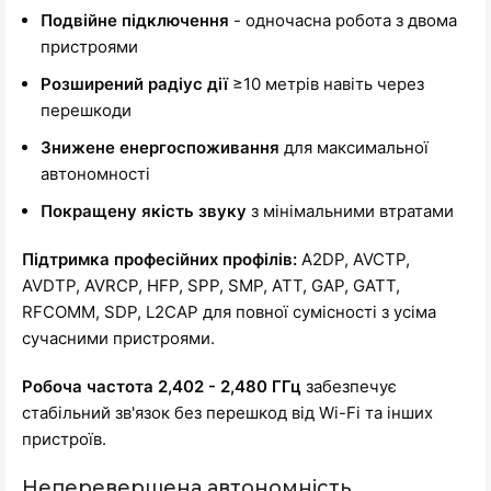
Подвійне підключення
- одночасна робота з двома
пристроями
Розширений радіус дії
≥10 метрів навіть через
перешкоди
Знижене енергоспоживання
для максимальної
автономності
Покращену якість звуку
з мінімальними втратами
Підтримка професійних профілів:
A2DP, AVCTP,
AVDTP, AVRCP, HFP, SPP, SMP, ATT, GAP, GATT,
RFCOMM, SDP, L2CAP для повної сумісності з усіма
сучасними пристроями.
Робоча частота 2,402 - 2,480 ГГц
забезпечує
стабільний зв'язок без перешкод від Wi-Fi та інших
пристроїв.
Неперевершена автономність