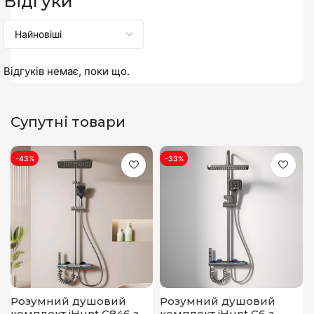
Відгуки
Відгуків немає, поки що.
Супутні товари
-43%
-33%
Розумний душовий
Розумний душовий
комплект iHunt C846 з
комплект iHunt C6 з