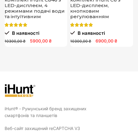
LED-дисплеєм, 4
LED-дисплеєм,
режимами подачі води
кнопковим
та інтуїтивним
регулюванням
керуванням
температури, 4
режимами подачі води
В наявності
В наявності
та налаштуванням тиску
5900,00 ₴
6900,00 ₴
10300,00 ₴
10300,00 ₴
iHunt® - Румунський бренд захищених
смартфонів та планшетів
Веб-сайт захищений reCAPTCHA V3