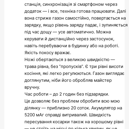
станція, синхронізація зі смартфоном через
додаток — і все, техніка готова працювати. Далі
вона стриже газон самостійно, повертається на
зарядку, якщо рівень заряду падає, і зупиняється
під час дощу — усе автоматично. Можна
керувати й дистанційно через застосунок,
навіть перебуваючи в будинку або на роботі.
Якість покосу вражає.
Ножі обертаються з великою швидкістю —
трава рівна, без “пропусків”. Є три рівні висоти
косіння, які легко регулюються. Газон виглядає
доглянутим, ніби його обробляв майстер
вручну.
Час роботи – до 2 годин без підзарядки.
Це дозволяє без проблем обробити всю мою
ділянку — приблизно 20 соток. Акумулятор на
5200 мАг справді витривалий. Швидкість
пересування косарки також на хорошому рівні
— не стоїть на місці по кілька хвилин, як це