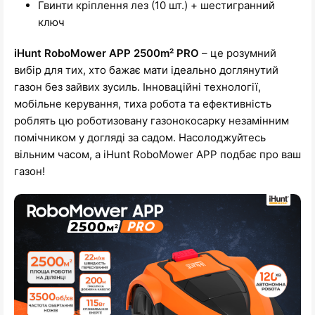
Гвинти кріплення лез (10 шт.) + шестигранний
ключ
iHunt RoboMower APP 2500m² PRO
– це розумний
вибір для тих, хто бажає мати ідеально доглянутий
газон без зайвих зусиль. Інноваційні технології,
мобільне керування, тиха робота та ефективність
роблять цю роботизовану газонокосарку незамінним
помічником у догляді за садом. Насолоджуйтесь
вільним часом, а iHunt RoboMower APP подбає про ваш
газон!