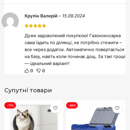
Крупін Валерій
–
15.09.2024
Дуже задоволений покупкою! Газонокосарка
сама їздить по ділянці, не потрібно стежити –
все через додаток. Автоматично повертається
на базу, навіть коли починає дощ. За такі гроші
— ідеальний варіант!
0
0
Супутні товари
-11%
-20%