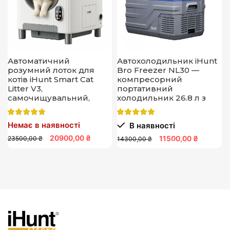
Автоматичний
Автохолодильник iHunt
розумний лоток для
Bro Freezer NL30 —
котів iHunt Smart Cat
компресорний
Litter V3,
портативний
самочищувальний,
холодильник 26.8 л з
контроль запаху,
живленням 12В для
мобільний додаток
автомобіля, кемпінгу та
Немає в наявності
В наявності
подорожей, ефективне
охолодження в дорозі
20900,00 ₴
11500,00 ₴
23500,00 ₴
14300,00 ₴