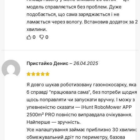
модель справляється без проблем. Дуже
подобається, що сама заряджається і не
ламається через вологу. Встановив додаток за 2
хвилини.
0
0
Пристайко Денис
–
26.04.2025
Я довго шукав роботизовану газонокосарку, яка
б справді “працювала сама”, без потреби щодня
щось поправляти чи запускати вручну. І можу з
упевненістю сказати — iHunt RoboMower APP
2500m² PRO повністю виправдала очікування.
Найперше — зручність.
Усе налаштування займає приблизно 30 хвилин:
обмежувальний дріт по периметру, базова