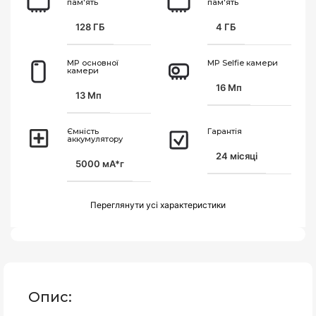
пам'ять
пам'ять
128 ГБ
4 ГБ
MP основної
MP Selfie камери
камери
16 Мп
13 Мп
Ємність
Гарантія
аккумулятору
24 місяці
5000 мА*г
Переглянути усi характеристики
Опис: