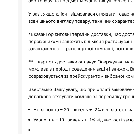
або товару на предмет механічних ушкоджень. У
У разі, якщо клієнт відмовився оглядати товар 
зовнішнього вигляду товару, технічних характ
*Вказані орієнтовні терміни доставки, час дос
перевізником і залежить від місця розташуванн
завантаженості транспортної компанії, погодн
** – вартість доставки оплачує Одержувач, якщ
можлива в період проведення акцій і знижок. Ва
розраховується за прейскурантом вибраної ком
Звертаємо Вашу увагу, що при оплаті замовленн
додатково стягувати комісію за пересилку грош
Нова пошта – 20 гривень + 2% від вартості з
Укрпошта – 10 гривень + 1% від вартості зам