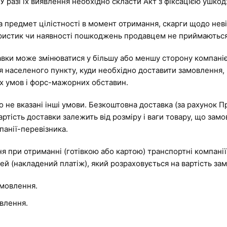
 разі їх виявлення необхідно скласти Акт з фіксацією ушко
на предмет цілістності в момент отримання, скарги щодо нев
еристик чи наявності пошкоджень продавцем не приймаються
тавки може змінюватися у більшу або меншу сторону компані
я населеного пункту, куди необхідно доставити замовлення,
их умов і форс-мажорних обставин.
о не вказані інші умови. Безкоштовна доставка (за рахунок П
ртість доставки залежить від розміру і ваги товару, що замов
панії-перевізника.
я при отриманні (готівкою або картою) транспортні компані
ей (накладений платіж), який розраховується на вартість за
амовлення.
овлення.