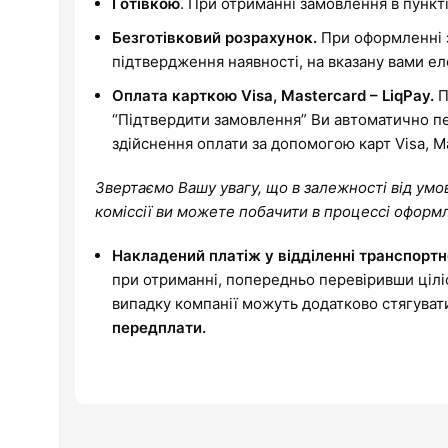
Готівкою
. При отриманні замовлення в пункті
Безготівковий розрахунок.
При оформленні з
підтвердження наявності, на вказану вами е
Оплата карткою Visa, Mastercard – LiqPay.
П
“Підтвердити замовлення” Ви автоматично п
здійснення оплати за допомогою карт Visa, M
Звертаємо Вашу увагу, що в залежності від умо
коміссії ви можете побачити в процессі оформл
Накладений платіж у відділенні транспортн
при отриманні, попередньо перевіривши ціліс
випадку компанії можуть додатково стягувати
передплати.