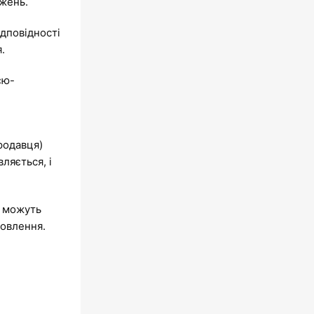
джень.
ідповідності
.
єю-
родавця)
ляється, і
ї можуть
мовлення.