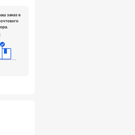
ваш заказ в
почтового
ора.