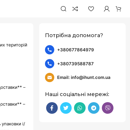
Потрібна допомога?
них територій
+380677864979
+380739588787
Email: info@ihunt.com.ua
доставки** –
Наші соціальні мережі:
доставки** –
 упаковки і/