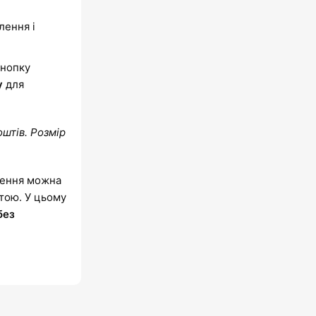
.
лення і
кнопку
y
для
оштів. Розмір
лення можна
ртою. У цьому
без