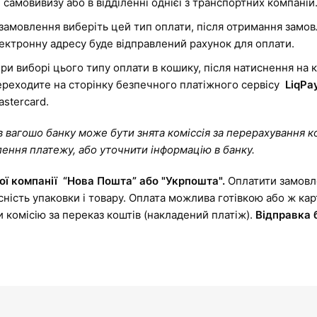
 самовивизу або в відділенні однієї з транспортних компаній
амовлення виберіть цей тип оплати, після отримання замов
лектронну адресу буде відправлений рахунок для оплати.
ри виборі цього типу оплати в кошику, після натиснення на 
ереходите на сторінку безпечного платіжного сервісу
LiqPa
astercard.
в вагошо банку може бути знята коміссія за перерахування к
ення платежу, або уточнити інформацію в банку.
ої компанії “Нова Пошта” або "Укрпошта".
Оплатити замов
ність упаковки і товару. Оплата можлива готівкою або ж ка
 комісію за переказ коштів (накладений платіж).
Відправка 