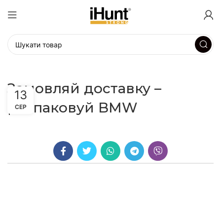
Замовляй доставку –
13
розпаковуй BMW
СЕР