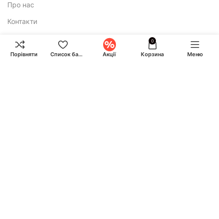
Про нас
Контакти
0
Додатково
Порівняти
Список бажань
Акції
Корзина
Меню
Політика конфіденційності
Публічна оферта
E-mail:
ihuntukraine@gmail.com
Консультація і замовлення:
Call-центр працює по буднях з 9:00 до 18:00 та у суботу з 10:00
до 17:00
+380 (93) 870-07-50
+380 (68) 828-24-14