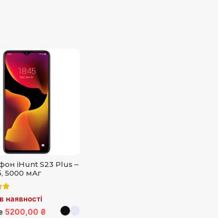
он iHunt S23 Plus –
б, 5000 мАг
в наявності
5200,00 ₴
₴