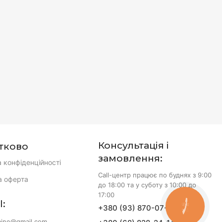
Консультація і
тково
замовлення:
а конфіденційності
Call-центр працює по буднях з 9:00
а оферта
до 18:00 та у суботу з 10:00 до
17:00
l:
+380 (93) 870-07-50
КНОПКА
ЗВ'ЯЗКУ
aine@gmail.com