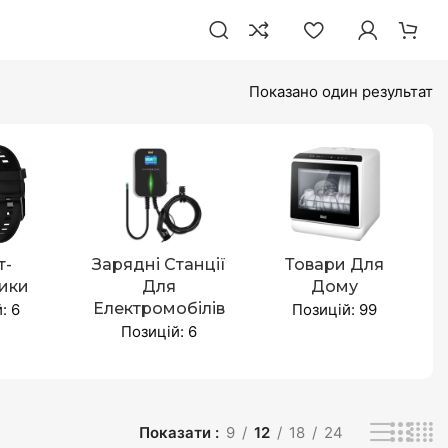
Показано один результат
т-
Зарядні Станції
Товари Для
ики
Для
Дому
Електромобілів
: 6
Позицій: 99
Позицій: 6
Показати
9
12
18
24