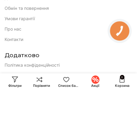
Обмін та повернення
Умови гарантії
Про нас
КНОПКА
ЗВ'ЯЗКУ
Контакти
Додатково
Політика конфіденційності
Публічна оферта
0
Фільтри
Порівняти
Список бажань
Акції
Корзина
E-mail:
ihuntukraine@gmail.com
Консультація і замовлення:
Call-центр працює по буднях з 9:00 до 18:00 та у суботу з 10:00
до 17:00