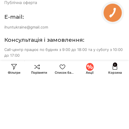
Публічна оферта
КНОПКА
ЗВ'ЯЗКУ
E-mail:
ihuntukraine@gmail.com
Консультація і замовлення:
Call-центр працює по буднях з 9:00 до 18:00 та у суботу з 10:00
до 17:00
+380 (93) 870-07-50
0
+380 (68) 828-24-14
Фільтри
Порівняти
Список бажань
Акції
Корзина
Методи
оплати:
iHunt.com.ua 2017-2026. Всі права захищені. Оголошена
вартість товарів та умови їх придбання дійсні на поточну
дату.