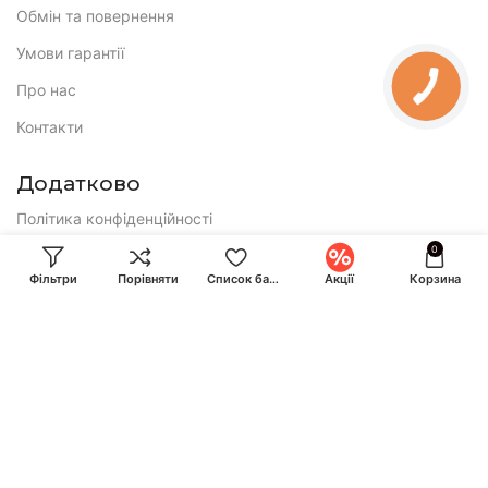
Обмін та повернення
Умови гарантії
Про нас
КНОПКА
ЗВ'ЯЗКУ
Контакти
Додатково
Політика конфіденційності
0
Публічна оферта
Фільтри
Порівняти
Список бажань
Акції
Корзина
E-mail:
ihuntukraine@gmail.com
Консультація і замовлення:
Call-центр працює по буднях з 9:00 до 18:00 та у суботу з 10:00
до 17:00
+380 (93) 870-07-50