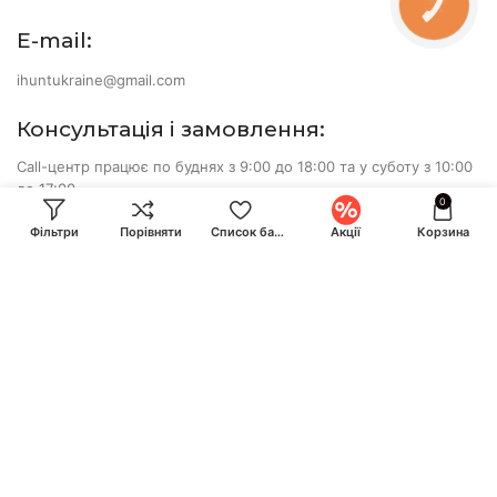
КНОПКА
ЗВ'ЯЗКУ
E-mail:
ihuntukraine@gmail.com
Консультація і замовлення:
Call-центр працює по буднях з 9:00 до 18:00 та у суботу з 10:00
до 17:00
0
+380 (93) 870-07-50
Фільтри
Порівняти
Список бажань
Акції
Корзина
+380 (68) 828-24-14
Методи
оплати:
iHunt.com.ua 2017-2026. Всі права захищені. Оголошена
вартість товарів та умови їх придбання дійсні на поточну
дату.