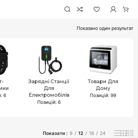
Показано один результат
т-
Зарядні Станції
Товари Для
ики
Для
Дому
Електромобілів
: 6
Позицій: 99
Позицій: 6
Показати
9
12
18
24