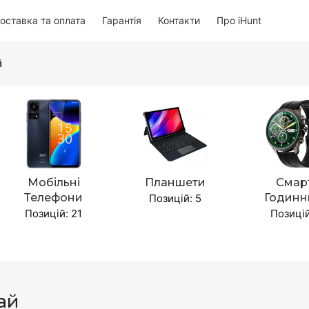
оставка та оплата
Гарантія
Контакти
Про iHunt
й
Мобільні
Планшети
Смар
Телефони
Годинн
Позицій: 5
Позицій: 21
Позицій
ай