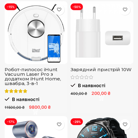
-15%
-50%
Робот-пилосос iHunt
Зарядний пристрій 10W
Vacuum Laser Pro з
додатком iHunt Home,
швабра, 3-в-1
В наявності
200,00 ₴
400,00 ₴
В наявності
9800,00 ₴
11500,00 ₴
-17%
-29%