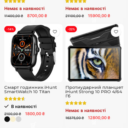
Немає в наявності
Немає в наявності
8700,00 ₴
15900,00 ₴
11400,00 ₴
21100,00 ₴
-14%
-22%
Смарт годинник iHunt
Протиударний планшет
SmartWatch 10 Titan
iHunt Strong 10 PRO 4/64
Гб
В наявності
Немає в наявності
1800,00 ₴
2100,00 ₴
12800,00 ₴
16375,00 ₴