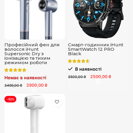
Професійний фен для
Смарт-годинник iHunt
волосся iHunt
SmartWatch 12 PRO
Supersonic Dry з
Black
іонізацією та тихим
режимом роботи
В наявності
2500,00 ₴
3500,00 ₴
Немає в наявності
2900,00 ₴
3499,00 ₴
-52%