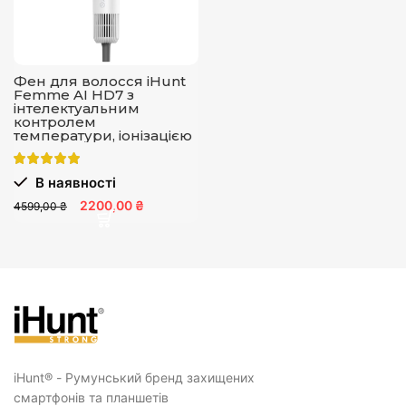
Фен для волосся iHunt
Femme AI HD7 з
інтелектуальним
контролем
температури, іонізацією
та швидкісним
сушінням
В наявності
2200,00 ₴
4599,00 ₴
iHunt® - Румунський бренд захищених
смартфонів та планшетів