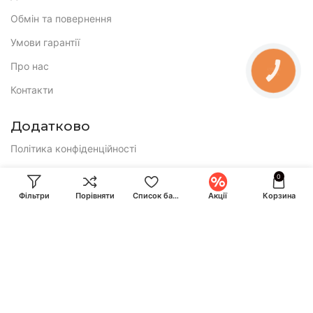
Обмін та повернення
Умови гарантії
Про нас
КНОПКА
ЗВ'ЯЗКУ
Контакти
Додатково
Політика конфіденційності
Публічна оферта
0
Фільтри
Порівняти
Список бажань
Акції
Корзина
E-mail:
ihuntukraine@gmail.com
Консультація і замовлення:
Call-центр працює по буднях з 9:00 до 18:00 та у суботу з 10:00
до 17:00