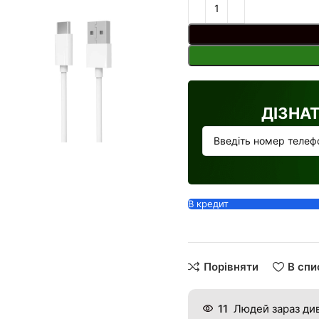
ДІЗНА
шити
В кредит
Порівняти
В спи
11
Людей зараз див