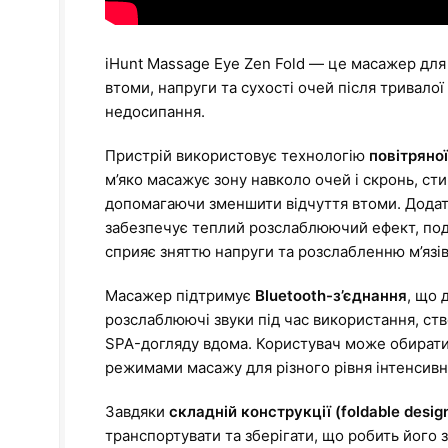
iHunt Massage Eye Zen Fold — це масажер для
втоми, напруги та сухості очей після тривалої
недосипання.
Пристрій використовує технологію
повітряної
м’яко масажує зону навколо очей і скронь, ст
допомагаючи зменшити відчуття втоми. Дода
забезпечує теплий розслаблюючий ефект, под
сприяє зняттю напруги та розслабленню м’язів
Масажер підтримує
Bluetooth-з’єднання
, що 
розслаблюючі звуки під час використання, с
SPA-догляду вдома. Користувач може обират
режимами масажу для різного рівня інтенсивно
Завдяки
складній конструкції (foldable desig
транспортувати та зберігати, що робить його