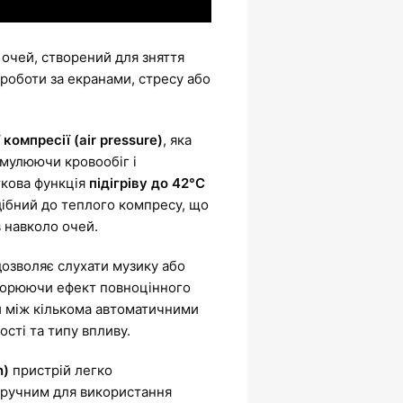
 очей, створений для зняття
 роботи за екранами, стресу або
 компресії (air pressure)
, яка
имулюючи кровообіг і
ткова функція
підігріву до 42°C
ібний до теплого компресу, що
 навколо очей.
дозволяє слухати музику або
творюючи ефект повноцінного
и між кількома автоматичними
сті та типу впливу.
n)
пристрій легко
 зручним для використання