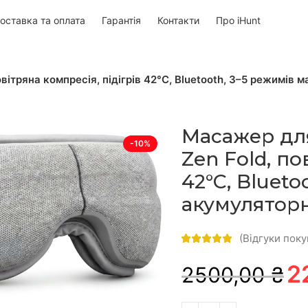
оставка та оплата
Гарантія
Контакти
Про iHunt
вітряна компресія, підігрів 42°C, Bluetooth, 3–5 режимів
Масажер для
-10%
Zen Fold, по
42°C, Blueto
акумулятор
(Відгуки поку
2
2500,00 ₴