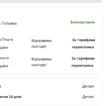
Безкоштовно
. Головна
а Пошта
За тарифами
Відправимо
сьогодні
перевізника
раїні
пошти
За тарифами
Відправимо
сьогодні
перевізника
раїні
Деталі
і
Деталі
ягом 14 днів