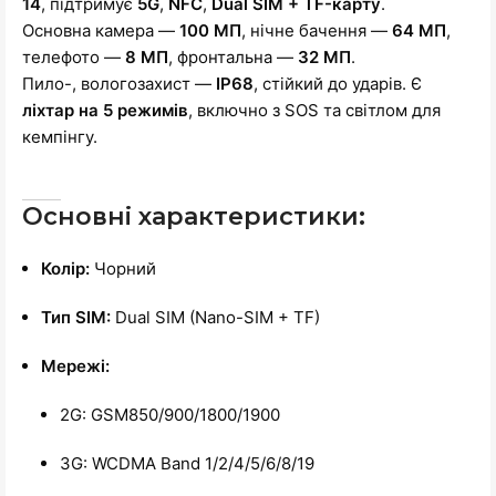
14
, підтримує
5G
,
NFC
,
Dual SIM + TF-карту
.
Основна камера —
100 МП
, нічне бачення —
64 МП
,
телефото —
8 МП
, фронтальна —
32 МП
.
Пило-, вологозахист —
IP68
, стійкий до ударів. Є
ліхтар на 5 режимів
, включно з SOS та світлом для
кемпінгу.
Основні характеристики:
Колір:
Чорний
Тип SIM:
Dual SIM (Nano-SIM + TF)
Мережі:
2G: GSM850/900/1800/1900
3G: WCDMA Band 1/2/4/5/6/8/19