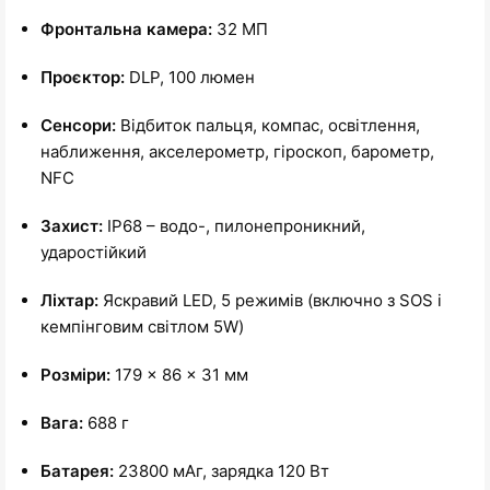
Фронтальна камера:
32 МП
Проєктор:
DLP, 100 люмен
Сенсори:
Відбиток пальця, компас, освітлення,
наближення, акселерометр, гіроскоп, барометр,
NFC
Захист:
IP68 – водо-, пилонепроникний,
ударостійкий
Ліхтар:
Яскравий LED, 5 режимів (включно з SOS і
кемпінговим світлом 5W)
Розміри:
179 × 86 × 31 мм
Вага:
688 г
Батарея:
23800 мАг, зарядка 120 Вт