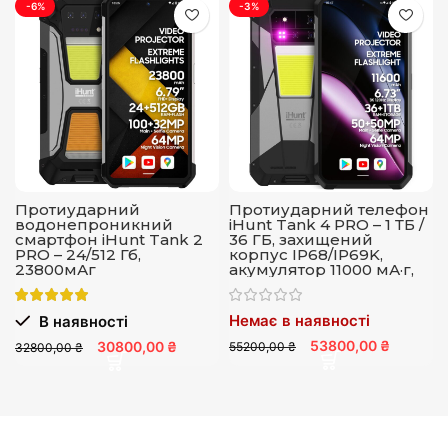
-6%
-3%
Протиударний
Протиударний телефон
водонепроникний
iHunt Tank 4 PRO – 1 ТБ /
смартфон iHunt Tank 2
36 ГБ, захищений
PRO – 24/512 Гб,
корпус IP68/IP69K,
23800мАг
акумулятор 11000 мА·г,
4G, NFC, Android
Немає в наявності
В наявності
53800,00 ₴
30800,00 ₴
55200,00 ₴
32800,00 ₴