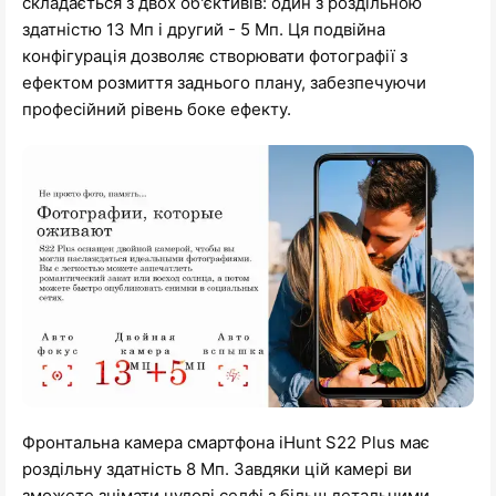
складається з двох об'єктивів: один з роздільною
здатністю 13 Мп і другий - 5 Мп. Ця подвійна
конфігурація дозволяє створювати фотографії з
ефектом розмиття заднього плану, забезпечуючи
професійний рівень боке ефекту.
Фронтальна камера смартфона iHunt S22 Plus має
роздільну здатність 8 Мп. Завдяки цій камері ви
зможете знімати чудові селфі з більш детальними