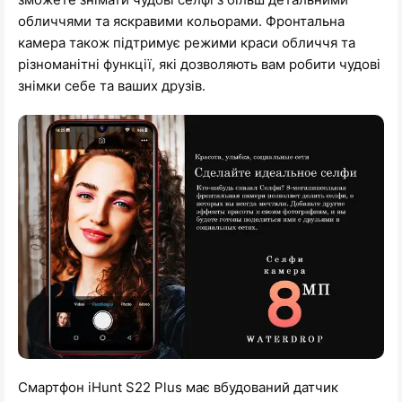
обличчями та яскравими кольорами. Фронтальна
камера також підтримує режими краси обличчя та
різноманітні функції, які дозволяють вам робити чудові
знімки себе та ваших друзів.
Смартфон iHunt S22 Plus має вбудований датчик