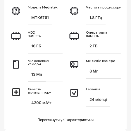
Модель Mediatek
Частота процессору
MTK6761
1.8 ГГц
HDD
Оперативна
пам'ять
пам'ять
16 ГБ
2 ГБ
MP основної
MP Selfie камери
камери
8 Мп
13 Мп
Ємність
Гарантія
аккумулятору
24 місяці
4200 мА*г
Переглянути усi характеристики