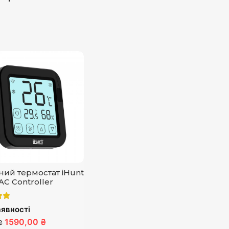
ий термостат iHunt
AC Controller
явності
1590,00 ₴
₴