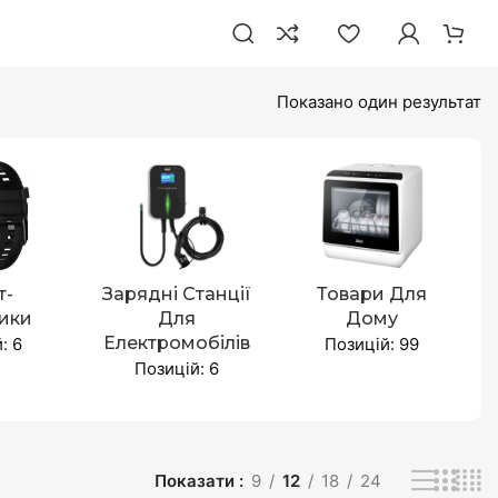
Показано один результат
т-
Зарядні Станції
Товари Для
ики
Для
Дому
Електромобілів
: 6
Позицій: 99
Позицій: 6
Показати
9
12
18
24