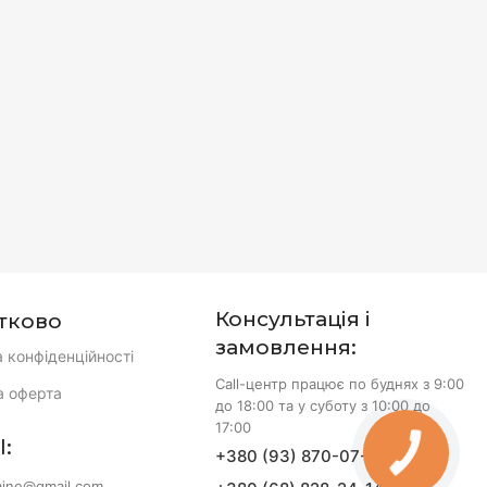
Консультація і
тково
замовлення:
а конфіденційності
Call-центр працює по буднях з 9:00
а оферта
до 18:00 та у суботу з 10:00 до
17:00
l:
+380 (93) 870-07-50
КНОПКА
ЗВ'ЯЗКУ
aine@gmail.com