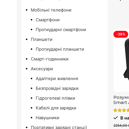
Мобільні телефони
Смартфони
Протиударні смартфони
-29%
Планшети
Протиударні планшети
Смарт-годинники
Аксесуари
Адаптери живлення
Безпровідні зарядки
Розумн
Гідрогелеві плівки
Smart 
Кабелі для зарядки
Навушники
В на
2254,00 
Портативні зарядні станції