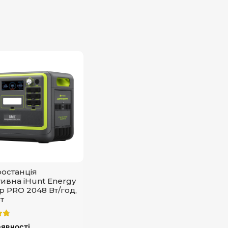
останція
ивна iHunt Energy
 PRO 2048 Вт/год,
т
явності