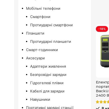
Мобільні телефони
Смартфони
Протиударні смартфони
-18%
Планшети
Протиударні планшети
Смарт-годинники
Аксесуари
Адаптери живлення
Безпровідні зарядки
Електр
Гідрогелеві плівки
портат
BackUp
Кабелі для зарядки
2400 В
Навушники
Портативні зарядні станції
В на