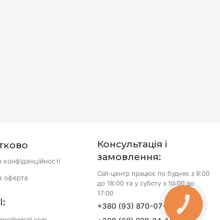
Консультація і
тково
замовлення:
а конфіденційності
Call-центр працює по буднях з 9:00
а оферта
до 18:00 та у суботу з 10:00 до
17:00
l:
+380 (93) 870-07-50
КНОПКА
ЗВ'ЯЗКУ
aine@gmail.com