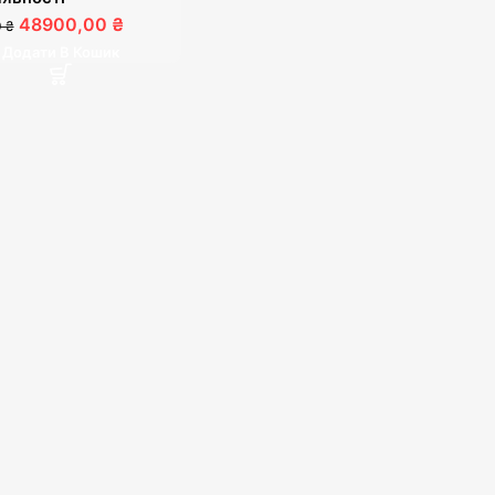
48900,00 ₴
 ₴
Додати В Кошик