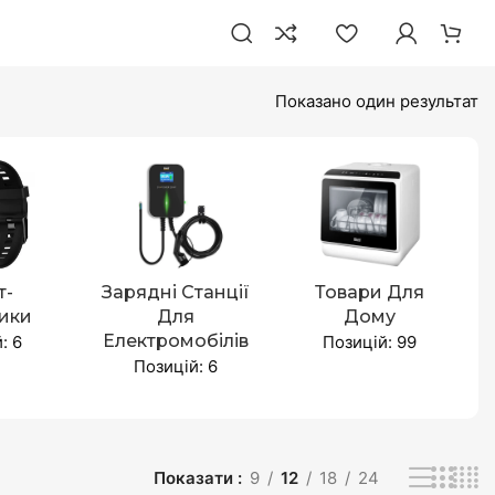
Показано один результат
т-
Зарядні Станції
Товари Для
ики
Для
Дому
Електромобілів
: 6
Позицій: 99
Позицій: 6
Показати
9
12
18
24