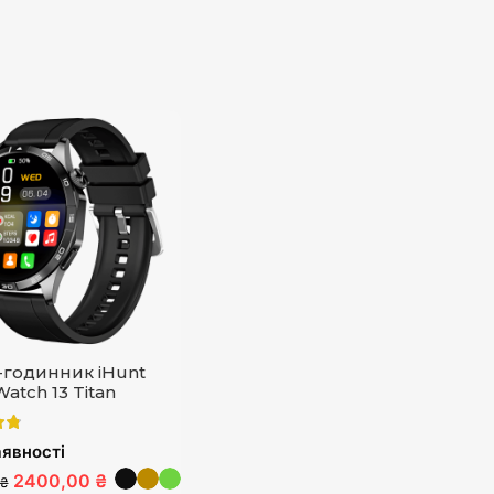
-годинник iHunt
atch 13 Titan
явності
2400,00 ₴
 ₴