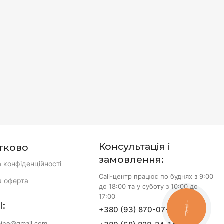
Консультація і
тково
замовлення:
а конфіденційності
Call-центр працює по буднях з 9:00
а оферта
до 18:00 та у суботу з 10:00 до
17:00
l:
+380 (93) 870-07-50
КНОПКА
ЗВ'ЯЗКУ
aine@gmail.com