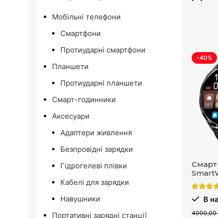
Мобільні телефони
Смартфони
Протиударні смартфони
-40%
Планшети
Протиударні планшети
Смарт-годинники
Аксесуари
Адаптери живлення
Безпровідні зарядки
Смарт
Гідрогелеві плівки
SmartW
Кабелі для зарядки
Навушники
В на
4000,00
Портативні зарядні станції