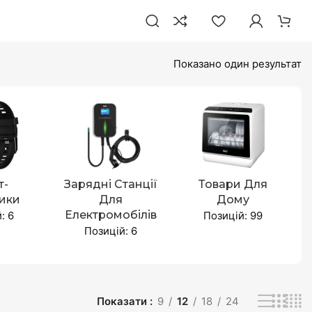
Показано один результат
т-
Зарядні Станції
Товари Для
ики
Для
Дому
Електромобілів
: 6
Позицій: 99
Позицій: 6
Показати
9
12
18
24