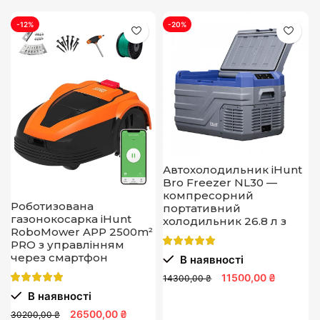
-12%
-20%
Автохолодильник iHunt
Bro Freezer NL30 —
компресорний
Роботизована
портативний
газонокосарка iHunt
холодильник 26.8 л з
RoboMower APP 2500m²
живленням 12В для
PRO з управлінням
автомобіля, кемпінгу та
через смартфон
В наявності
подорожей, ефективне
охолодження в дорозі
11500,00 ₴
14300,00 ₴
В наявності
26500,00 ₴
30200,00 ₴