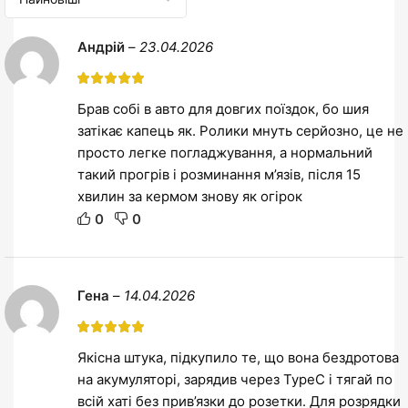
Андрій
–
23.04.2026
Брав собі в авто для довгих поїздок, бо шия
затікає капець як. Ролики мнуть серйозно, це не
просто легке погладжування, а нормальний
такий прогрів і розминання м’язів, після 15
хвилин за кермом знову як огірок
0
0
Гена
–
14.04.2026
Якісна штука, підкупило те, що вона бездротова
на акумуляторі, зарядив через TypeC і тягай по
всій хаті без прив’язки до розетки. Для розрядки