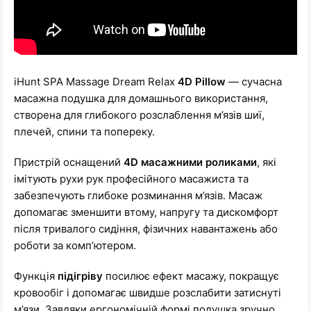
iHunt SPA Massage Dream Relax
4D Pillow
— сучасна
масажна подушка для домашнього використання,
створена для глибокого розслаблення м’язів шиї,
плечей, спини та попереку.
Пристрій оснащений
4D масажними роликами
, які
імітують рухи рук професійного масажиста та
забезпечують глибоке розминання м’язів. Масаж
допомагає зменшити втому, напругу та дискомфорт
після тривалого сидіння, фізичних навантажень або
роботи за комп’ютером.
Функція
підігріву
посилює ефект масажу, покращує
кровообіг і допомагає швидше розслабити затиснуті
м’язи. Завдяки ергономічній формі подушка зручно