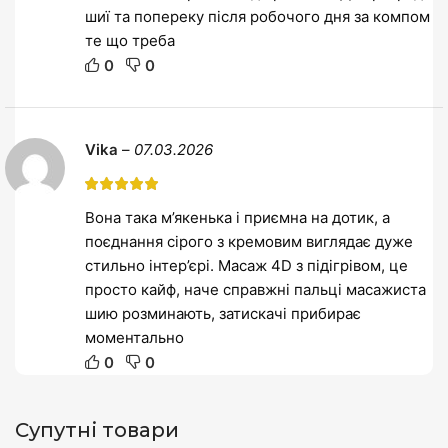
шиї та попереку після робочого дня за компом
те що треба
0
0
Vika
–
07.03.2026
Вона така м’якенька і приємна на дотик, а
поєднання сірого з кремовим виглядає дуже
стильно інтер’єрі. Масаж 4D з підігрівом, це
просто кайф, наче справжні пальці масажиста
шию розминають, затискачі прибирає
моментально
0
0
Супутні товари